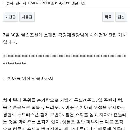
작성자
관리자
07-08-02 21:00
조회
4,793회
댓글
0건
이전글
다음글
목록
답변
본문
7월 30일 헬스조선에 소개된 홍경재원장님의 치아건강 관련 기사
입니다.
*****************************************************
**********
1. 치아를 위한 잇몸마사지
치아 뿌리 주위를 손가락으로 가볍게 두드려주고, 입 주변과 턱,
볼은 손끝으로 톡톡 두드려준다. 이곳은 치아의 위생을 유지하는
경혈로 두드려주면 침이 고인다. 침은 소화를 돕고 치아가 흔들리
는 것을 막아주는 효과가 있다. 잇몸은 일반 피부와는 다른 조직
으로 허물이 수시로 벗겨지면서 새 살이 돋아나기 때문에 잇몸마